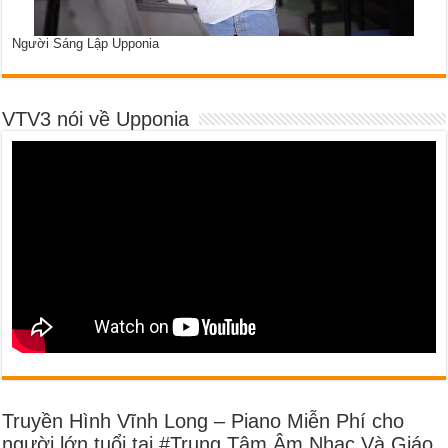
Người Sáng Lập Upponia
VTV3 nói về Upponia
Truyền Hình Vĩnh Long – Piano Miễn Phí cho
người lớn tuổi tại #Trung Tâm Âm Nhạc Và Giáo