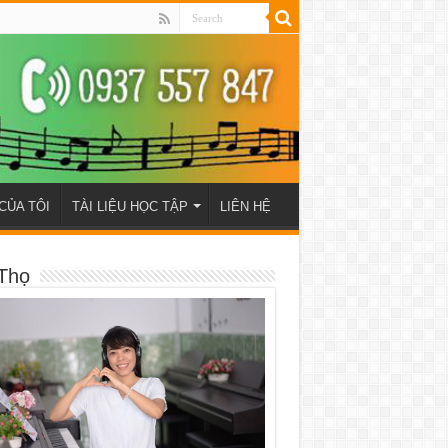
CỦA TÔI
TÀI LIỆU HỌC TẬP
LIÊN HỆ
Thọ