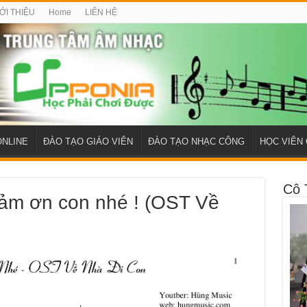
ỚI THIỆU
Home
LIÊN HỆ
ONLINE
ĐÀO TẠO GIÁO VIÊN
ĐÀO TẠO NHẠC CÔNG
HỌC VIÊN 
Cô 
ảm ơn con nhé ! (OST Về