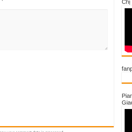
Chị
fan
Pia
Gia