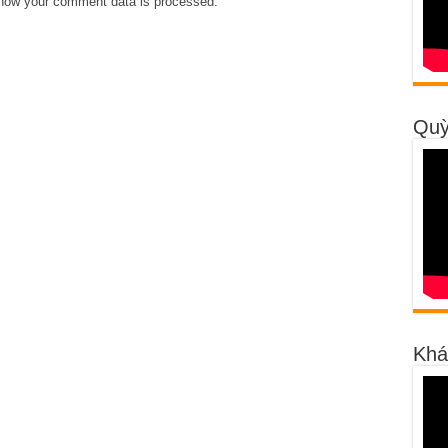
how your comment data is processed
.
Quỳ
Khá