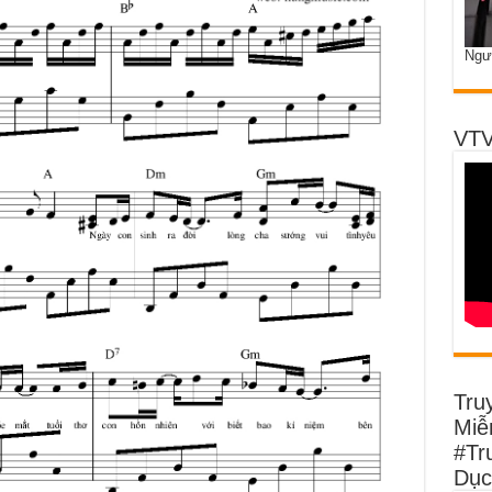
Ngư
VTV
Tru
Miễn
#Tr
Dục