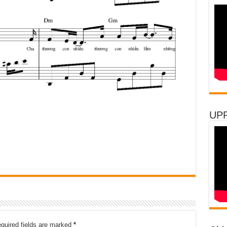
UP
quired fields are marked
*