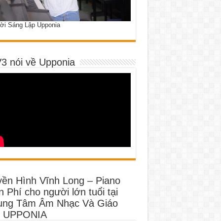
ời Sáng Lập Upponia
3 nói về Upponia
yền Hình Vĩnh Long – Piano
 Phí cho người lớn tuổi tại
ung Tâm Âm Nhạc Và Giáo
 UPPONIA