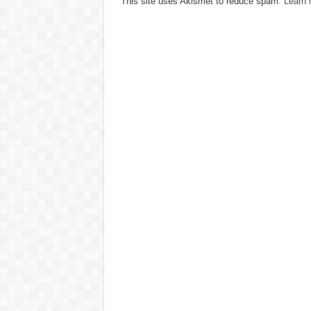
This site uses Akismet to reduce spam.
Learn 