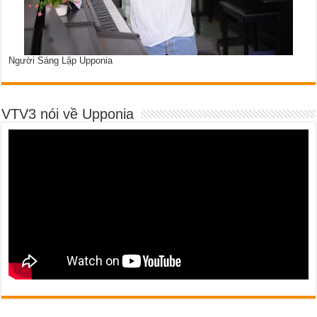
Người Sáng Lập Upponia
VTV3 nói về Upponia