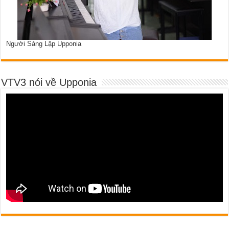
Người Sáng Lập Upponia
VTV3 nói về Upponia