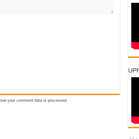
UP
how your comment data is processed
.