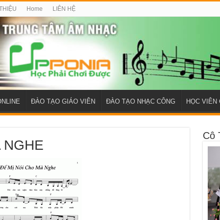
 THIỆU
Home
LIÊN HỆ
ONLINE
ĐÀO TẠO GIÁO VIÊN
ĐÀO TẠO NHẠC CÔNG
HỌC VIÊN 
Cô 
A NGHE