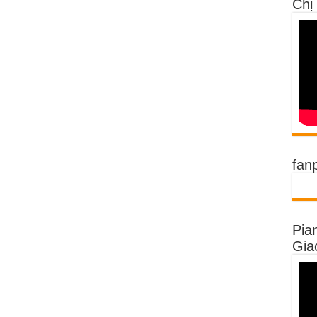
Chị
fan
Pia
Gia