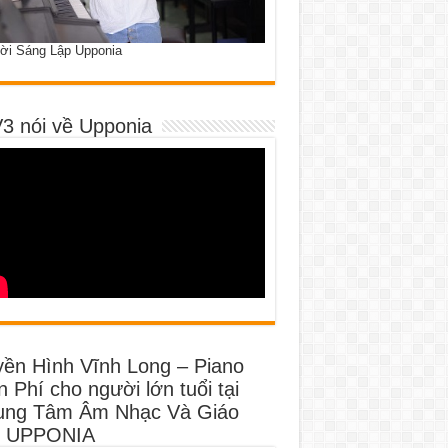
ời Sáng Lập Upponia
3 nói về Upponia
yền Hình Vĩnh Long – Piano
 Phí cho người lớn tuổi tại
ung Tâm Âm Nhạc Và Giáo
 UPPONIA