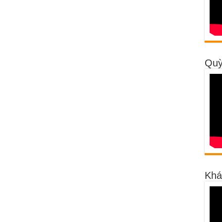
Quỳ
Khá