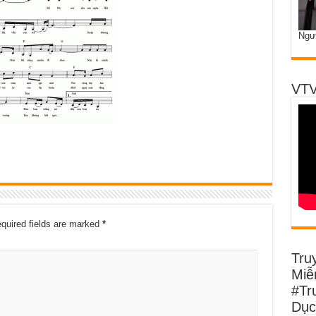
Ngư
VTV
quired fields are marked
*
Tru
Miễn
#Tr
Dục