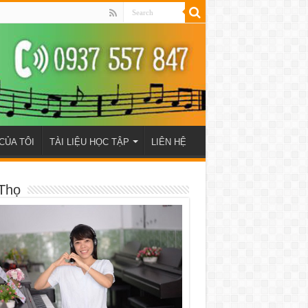
CỦA TÔI
TÀI LIỆU HỌC TẬP
LIÊN HỆ
Thọ