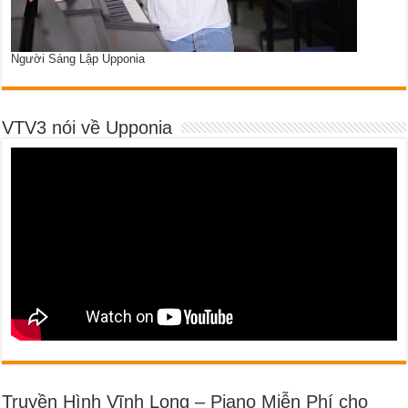
Người Sáng Lập Upponia
VTV3 nói về Upponia
Truyền Hình Vĩnh Long – Piano Miễn Phí cho