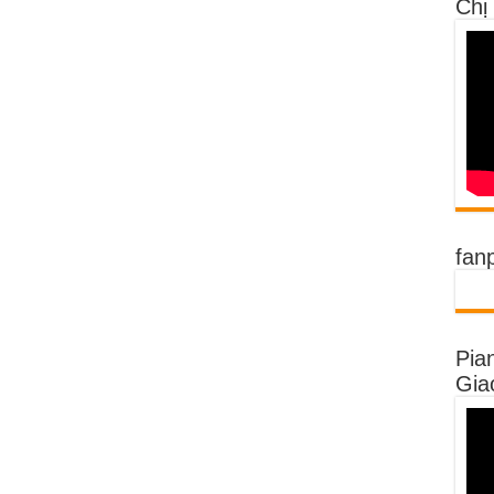
Chị
fan
Pia
Gia