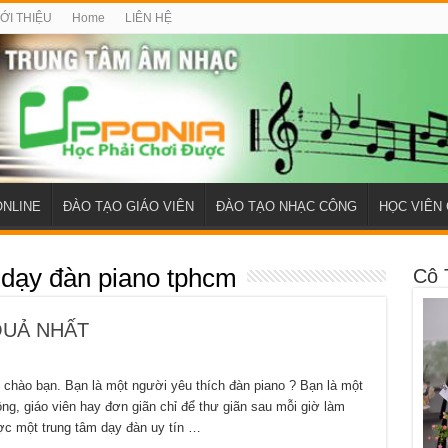
IỚI THIỆU
Home
LIÊN HỆ
ONLINE
ĐÀO TẠO GIÁO VIÊN
ĐÀO TẠO NHẠC CÔNG
HỌC VIÊN 
 dạy đàn piano tphcm
Cô 
QUẢ NHẤT
 bạn. Bạn là một người yêu thích đàn piano ? Bạn là một
g, giáo viên hay đơn giãn chỉ để thư giãn sau mỗi giờ làm
ợc một trung tâm dạy đàn uy tín …