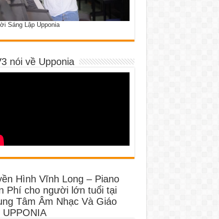
ời Sáng Lập Upponia
3 nói về Upponia
yền Hình Vĩnh Long – Piano
 Phí cho người lớn tuổi tại
ung Tâm Âm Nhạc Và Giáo
 UPPONIA