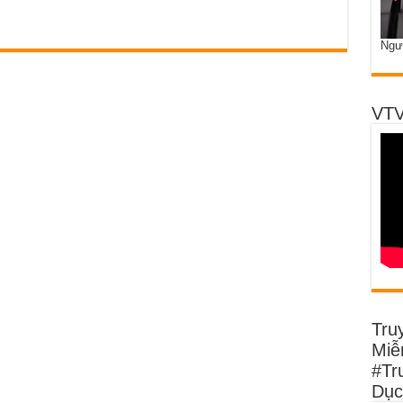
Ngư
VTV
Tru
Miễn
#Tr
Dục