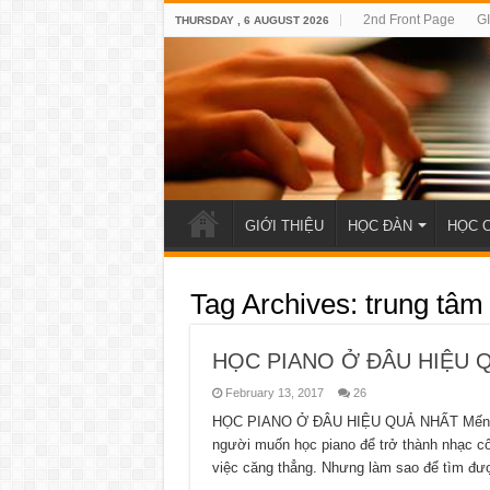
2nd Front Page
G
THURSDAY , 6 AUGUST 2026
GIỚI THIỆU
HỌC ĐÀN
HỌC 
Tag Archives:
trung tâm
HỌC PIANO Ở ĐÂU HIỆU 
February 13, 2017
26
HỌC PIANO Ở ĐÂU HIỆU QUẢ NHẤT Mến chào
người muốn học piano để trở thành nhạc côn
việc căng thẳng. Nhưng làm sao để tìm đư