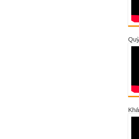
Quỳ
Khá