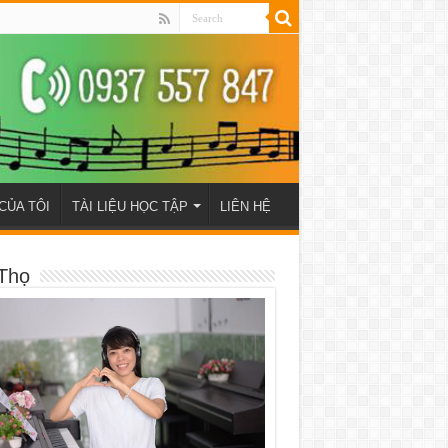
CỦA TÔI
TÀI LIỆU HỌC TẬP
LIÊN HỆ
Thọ