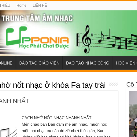
 THIỆU
Home
LIÊN HỆ
ONLINE
ĐÀO TẠO GIÁO VIÊN
ĐÀO TẠO NHẠC CÔNG
HỌC VIÊN 
nhớ nốt nhạc ở khóa Fa tay trái
Cô 
ANH NHẤT
CÁCH NHỚ NỐT NHẠC NHANH NHẤT
Mến chào bạn Bạn đam mê âm nhạc, muốn học
một loại nhạc cụ nào đó để chơi thử giãn, Bạn