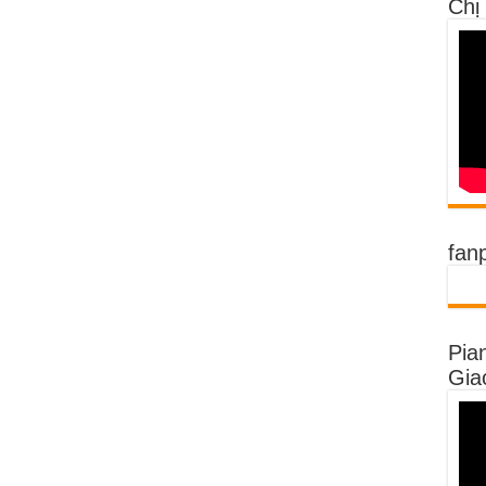
Chị
fan
Pia
Gia