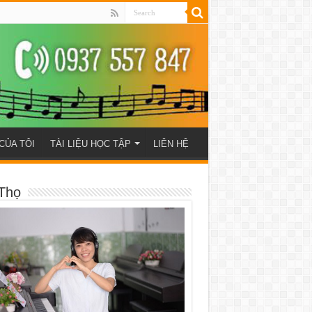
CỦA TÔI
TÀI LIỆU HỌC TẬP
LIÊN HỆ
Thọ