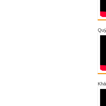
Quỳ
Khá