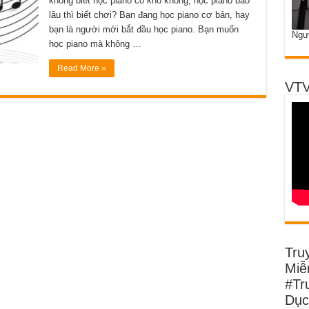
không biết học piano có khó không, học piano bao
lâu thì biết chơi? Bạn đang học piano cơ bản, hay
bạn là người mới bắt đầu học piano. Bạn muốn
Ngư
học piano mà không …
Read More »
VTV
Tru
Miễn
#Tr
Dục