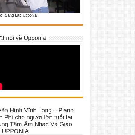
ời Sáng Lập Upponia
3 nói về Upponia
yền Hình Vĩnh Long – Piano
 Phí cho người lớn tuổi tại
ung Tâm Âm Nhạc Và Giáo
 UPPONIA