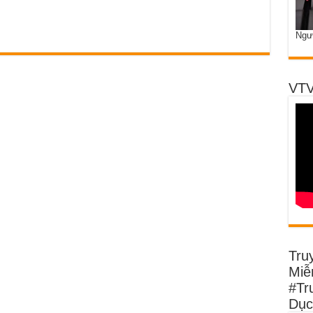
Ngư
VTV
Tru
Miễn
#Tr
Dục