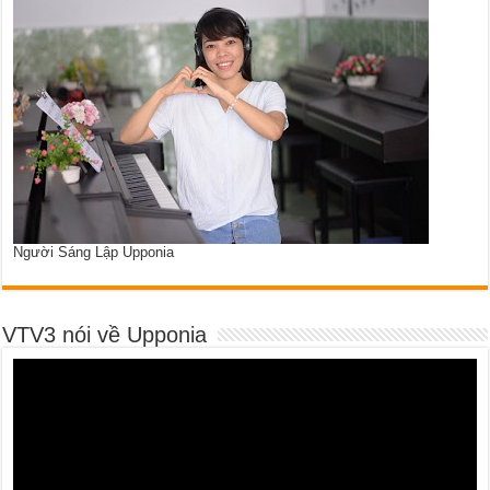
Người Sáng Lập Upponia
VTV3 nói về Upponia