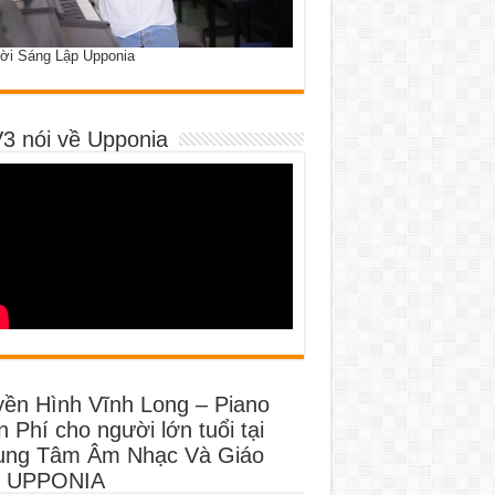
ời Sáng Lập Upponia
3 nói về Upponia
yền Hình Vĩnh Long – Piano
 Phí cho người lớn tuổi tại
ung Tâm Âm Nhạc Và Giáo
 UPPONIA