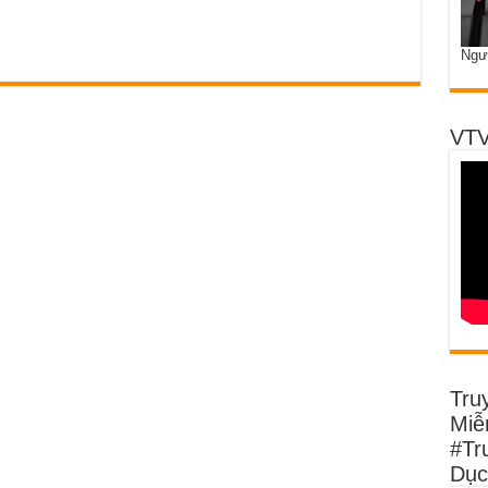
Ngư
VTV
Tru
Miễn
#Tr
Dục