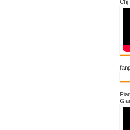
Chị
fan
Pia
Gia