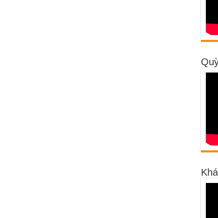
Quỳ
Khá