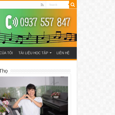
CỦA TÔI
TÀI LIỆU HỌC TẬP
LIÊN HỆ
Thọ