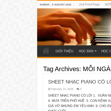
2nd Front Page
GIỚ
SUNDAY , 9 AUGUST 2026
GIỚI THIỆU
HỌC ĐÀN
HỌC 
Tag Archives:
MỖI NGÀ
SHEET NHẠC PIANO CÓ L
February 21, 2016
4
SHEET NHẠC PIANO CÓ LỜI 1. XUÂN NÀY
4. MƯA TRÊN PHỐ HUẾ. 5. CON KÊNH XA
GIẢ VỜ NHƯNG EM YÊU ANH. 9. CHO E