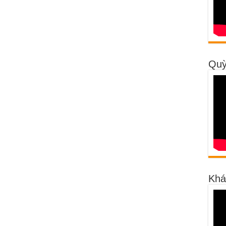
Quỳ
Khá