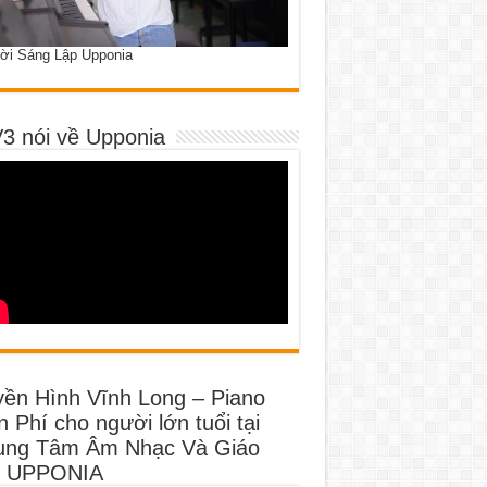
ời Sáng Lập Upponia
3 nói về Upponia
yền Hình Vĩnh Long – Piano
 Phí cho người lớn tuổi tại
ung Tâm Âm Nhạc Và Giáo
 UPPONIA