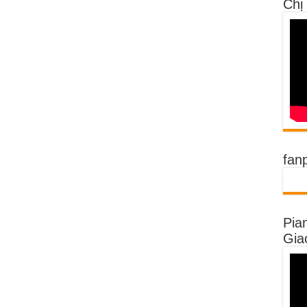
Chị
fan
Pia
Gia