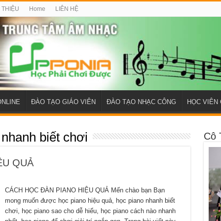
I THIỆU
Home
LIÊN HỆ
ONLINE
ĐÀO TẠO GIÁO VIÊN
ĐÀO TẠO NHẠC CÔNG
HỌC VIÊN 
 nhanh biết chơi
Cô 
ỆU QUẢ
CÁCH HỌC ĐÀN PIANO HIỆU QUẢ Mến chào bạn Bạn
mong muốn được học piano hiệu quả, học piano nhanh biết
chơi, học piano sao cho dễ hiểu, học piano cách nào nhanh