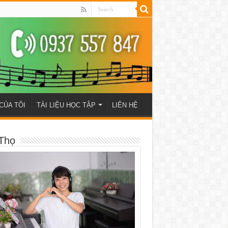
CỦA TÔI
TÀI LIỆU HỌC TẬP
LIÊN HỆ
Thọ