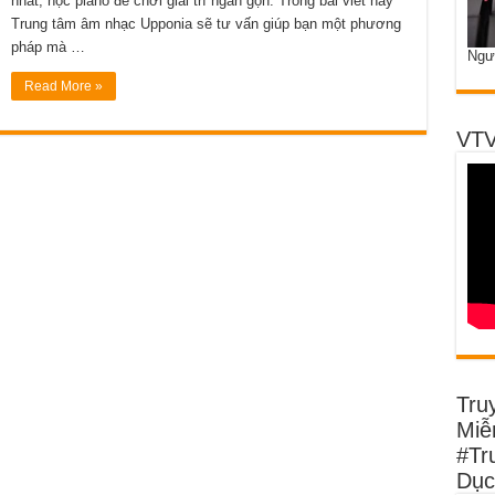
nhất, học piano để chơi giải trí ngắn gọn. Trong bài viết này
Trung tâm âm nhạc Upponia sẽ tư vấn giúp bạn một phương
pháp mà …
Ngư
Read More »
VTV
Tru
Miễn
#Tr
Dục