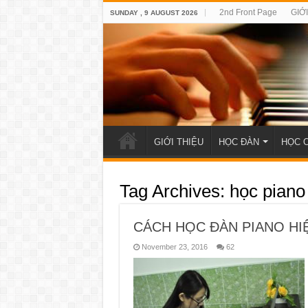
2nd Front Page
GIỚ
SUNDAY , 9 AUGUST 2026
GIỚI THIỆU
HỌC ĐÀN
HỌC 
Tag Archives:
học piano
CÁCH HỌC ĐÀN PIANO HI
November 23, 2016
62