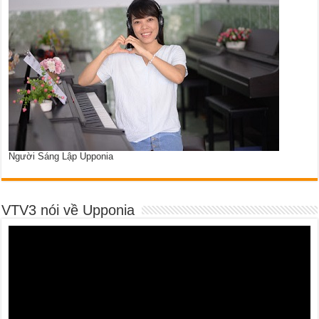
Người Sáng Lập Upponia
VTV3 nói về Upponia