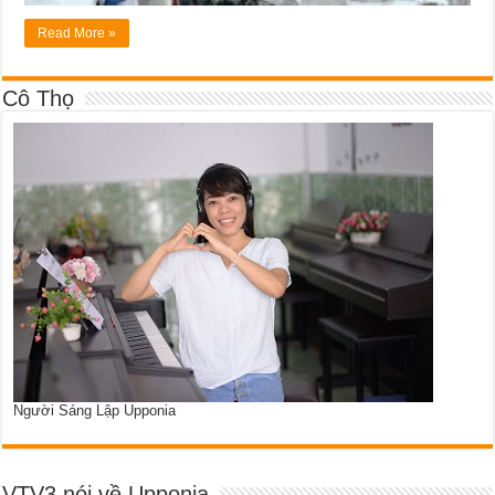
Read More »
Cô Thọ
Người Sáng Lập Upponia
VTV3 nói về Upponia