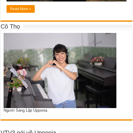
Read More »
Cô Thọ
Người Sáng Lập Upponia
VTV3 nói về Upponia