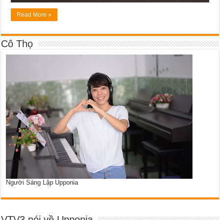
Read More »
Cô Thọ
Người Sáng Lập Upponia
VTV3 nói về Upponia