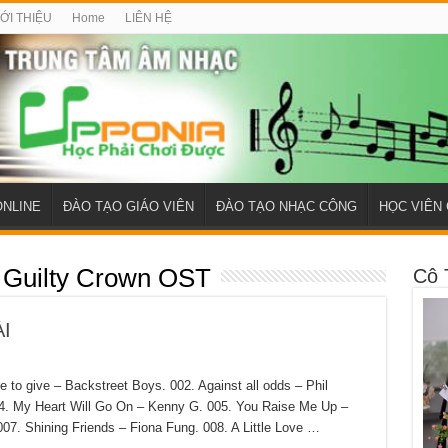
IỚI THIỆU
Home
LIÊN HỆ
ONLINE
ĐÀO TẠO GIÁO VIÊN
ĐÀO TẠO NHẠC CÔNG
HỌC VIÊN 
 Guilty Crown OST
Cô 
I
 give – Backstreet Boys. 002. Against all odds – Phil
004. My Heart Will Go On – Kenny G. 005. You Raise Me Up –
07. Shining Friends – Fiona Fung. 008. A Little Love …