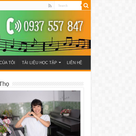
CỦA TÔI
TÀI LIỆU HỌC TẬP
LIÊN HỆ
Thọ