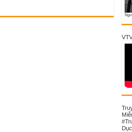
Ngư
VTV
Tru
Miễn
#Tr
Dục