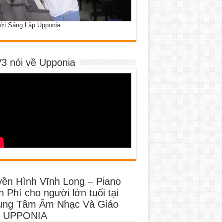
ời Sáng Lập Upponia
3 nói về Upponia
yền Hình Vĩnh Long – Piano
 Phí cho người lớn tuổi tại
ung Tâm Âm Nhạc Và Giáo
 UPPONIA