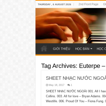
2nd Front Page
G
THURSDAY , 6 AUGUST 2026
GIỚI THIỆU
HỌC ĐÀN
HỌC 
Tag Archives:
Euterpe –
SHEET NHẠC NƯỚC NGOÀ
May 18, 2017
1
SHEET NHẠC NƯỚC NGOÀI 001. All I have to
Collins. 003. All for love – Bryan Adams. 
Westlife. 006. Proud Of You – Fiona Fung. 0