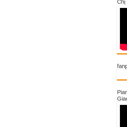
Chị
fan
Pia
Gia