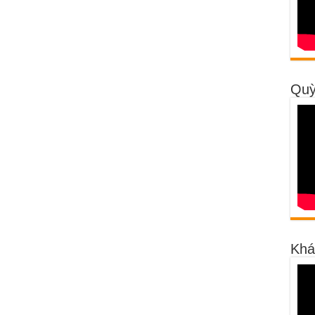
Quỳ
Khá