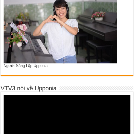
Người Sáng Lập Upponia
VTV3 nói về Upponia