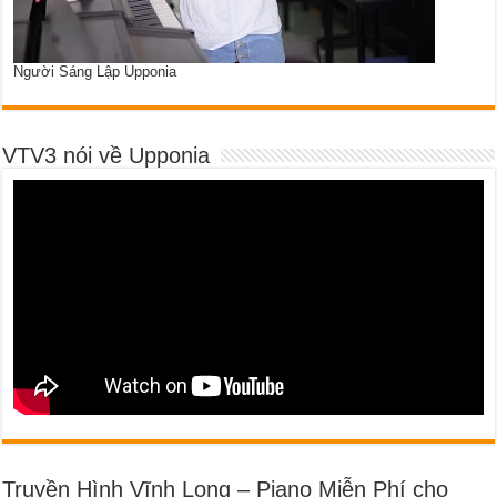
Người Sáng Lập Upponia
VTV3 nói về Upponia
Truyền Hình Vĩnh Long – Piano Miễn Phí cho